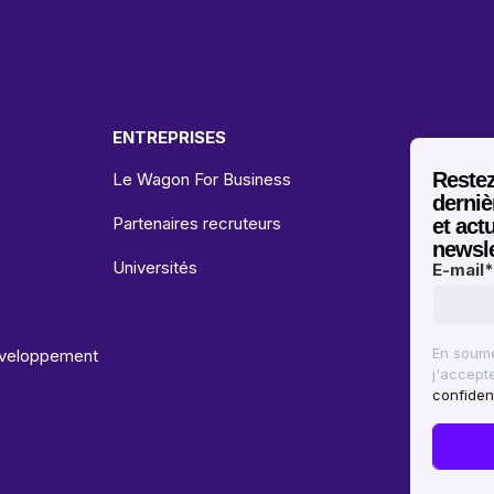
ENTREPRISES
Restez
Le Wagon For Business
derniè
Partenaires recruteurs
et actu
newsl
Universités
E-mail
*
En soume
développement
j'accept
confident