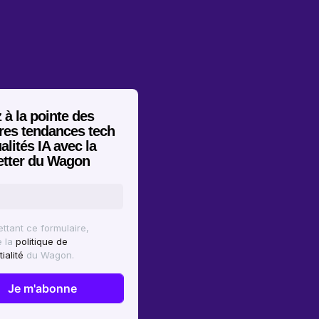
 à la pointe des
res tendances tech
alités IA avec la
etter du Wagon
ttant ce formulaire,
e la
politique de
ialité
du Wagon.