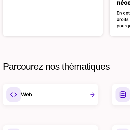
néce
En cet
droit
pourqu
Parcourez nos thématiques
Web